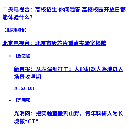
中央电视台：高校招生 你问我答 高校校园开放日都
能体验什么？
【北京电视台】
北京电视台：北京市级芯片重点实验室揭牌
【新京报】
新京报：从表演到打工：人形机器人落地进入
场景攻坚期
2026.08.01
【光明网】
光明网：把实验室搬到山野，青年科研人为长
城做“CT”