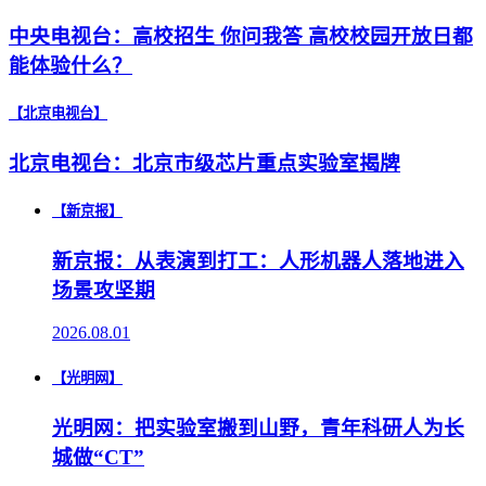
中央电视台：高校招生 你问我答 高校校园开放日都
能体验什么？
【北京电视台】
北京电视台：北京市级芯片重点实验室揭牌
【新京报】
新京报：从表演到打工：人形机器人落地进入
场景攻坚期
2026.08.01
【光明网】
光明网：把实验室搬到山野，青年科研人为长
城做“CT”