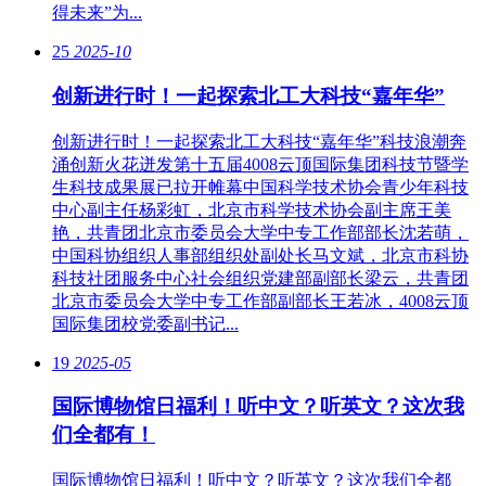
得未来”为...
25
2025-10
创新进行时！一起探索北工大科技“嘉年华”
创新进行时！一起探索北工大科技“嘉年华”科技浪潮奔
涌创新火花迸发第十五届4008云顶国际集团科技节暨学
生科技成果展已拉开帷幕中国科学技术协会青少年科技
中心副主任杨彩虹，北京市科学技术协会副主席王美
艳，共青团北京市委员会大学中专工作部部长沈若萌，
中国科协组织人事部组织处副处长马文斌，北京市科协
科技社团服务中心社会组织党建部副部长梁云，共青团
北京市委员会大学中专工作部副部长王若冰，4008云顶
国际集团校党委副书记...
19
2025-05
国际博物馆日福利！听中文？听英文？这次我
们全都有！
国际博物馆日福利！听中文？听英文？这次我们全都