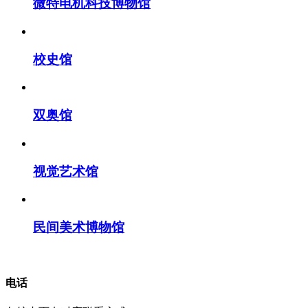
微特电机科技博物馆
校史馆
双奥馆
视觉艺术馆
民间美术博物馆
电话