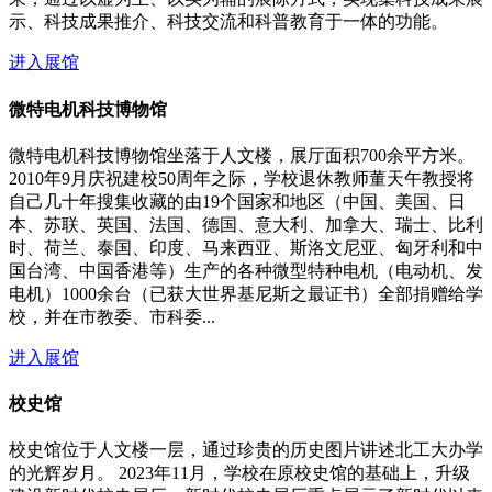
示、科技成果推介、科技交流和科普教育于一体的功能。
进入展馆
微特电机科技博物馆
微特电机科技博物馆坐落于人文楼，展厅面积700余平方米。
2010年9月庆祝建校50周年之际，学校退休教师董天午教授将
自己几十年搜集收藏的由19个国家和地区（中国、美国、日
本、苏联、英国、法国、德国、意大利、加拿大、瑞士、比利
时、荷兰、泰国、印度、马来西亚、斯洛文尼亚、匈牙利和中
国台湾、中国香港等）生产的各种微型特种电机（电动机、发
电机）1000余台（已获大世界基尼斯之最证书）全部捐赠给学
校，并在市教委、市科委...
进入展馆
校史馆
校史馆位于人文楼一层，通过珍贵的历史图片讲述北工大办学
的光辉岁月。 2023年11月，学校在原校史馆的基础上，升级