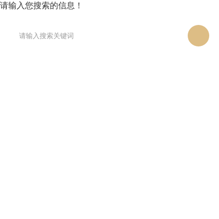
请输入您搜索的信息！
首页
党建馆
科技馆
微特电机科技博物馆
校史馆
双奥馆
视觉艺术馆