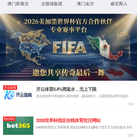
视觉艺术馆
民间美术博物馆
首页
/
校史馆
/
展馆预约
展馆简介
校史馆
新时代校史展厅
展馆预约
工作动态
馆藏展示
校史馆
04.16
2024
校史馆（含新时代校史展厅）入馆须知
阅读次数：
472
版权所有 © 4008云顶国际集团
京ICP备：14043795号-2