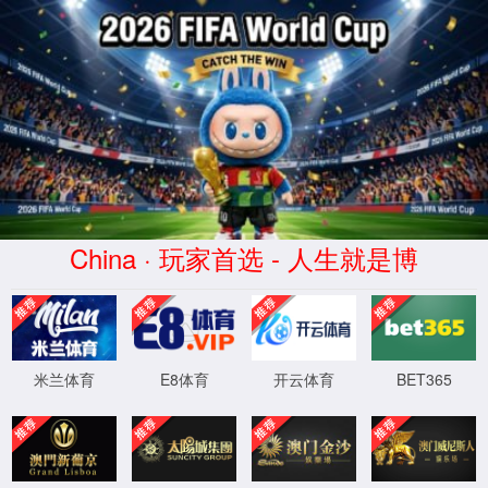
请输入您搜索的信息！
首页
党建馆
科技馆
微特电机科技博物馆
校史馆
双奥馆