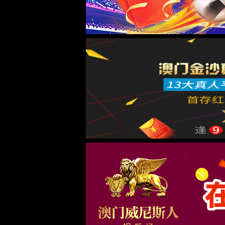
首页
党建馆
科技馆
全局
搜索
开馆时间
09:00~16:00
展馆简介
展馆预约
工作动态
馆藏展示
05.08
2024