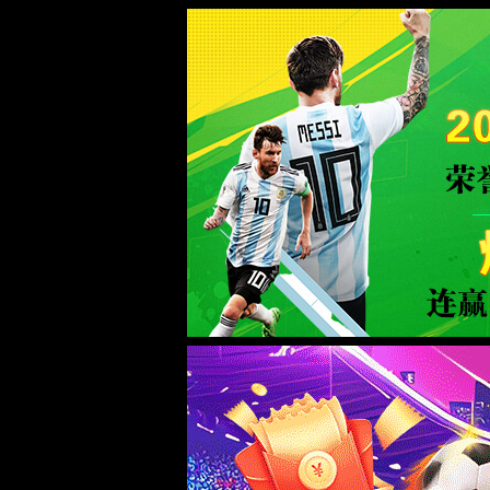
请输入您搜索的信息！
首页
党建馆
科技馆
微特电机科技博物馆
校史馆
双奥馆
视觉艺术馆
民间美术博物馆