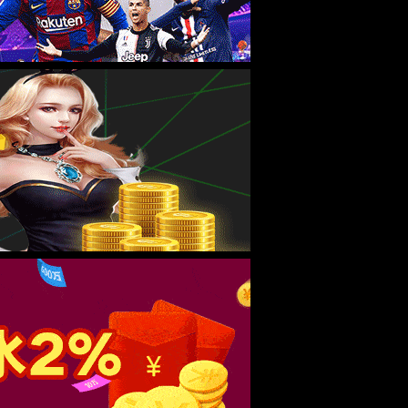
视觉艺术馆
民间美术博物馆
首页
/
微特电机科技博物馆
/
展馆预约