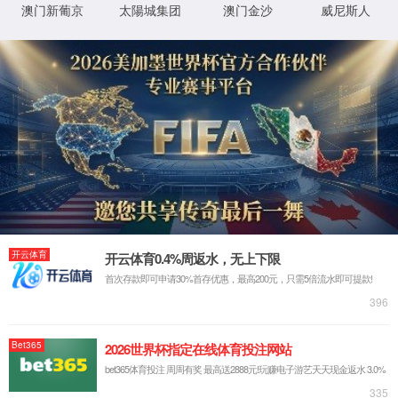
视觉艺术馆
民间美术博物馆
首页
/
民间美术博物馆
/
工作动态
展馆简介
展馆预约
工作动态
馆藏展示
民间美术博物馆
版权所有 © 4008云顶国际集团
京ICP备：14043795号-2
XML 地图