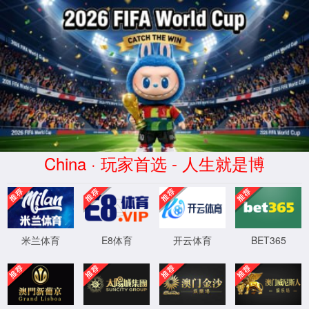
请输入您搜索的信息！
首页
党建馆
科技馆
微特电机科技博物馆
校史馆
双奥馆