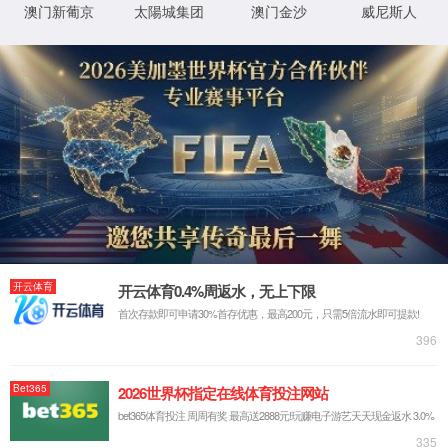
校本部
通州校区
北京市朝阳区平乐园100号
北京市通州区潞苑南大街89号
管庄校区
琉璃井校区
北京市朝阳区管庄西里20号
北京市东城区永外琉璃井路41号
惠新东街
北京市朝阳区惠新东街8号
校友总会
教育基金会
工大附中
版权所有 © 4008云顶国际集团 COPYRIGHT © BEIJING UNIVERSITY
OF TECHNOLOGY
京公网安备：110402430086
ICP备案：京ICP备14043795号-2
XML 地图