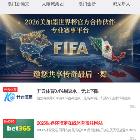
学系、金属材料科学与工程学系、热能工程学系、管
理工程学系、建筑学系。1981年成为国家教育部批准
的第一批硕士学位授予单位，1985年成为博士学位授
予单位。
1990年，原北京联合大学经济管理学院并入北工大，
该院6个系和北工大管理工程学系合并调整为管理工程
1990
学系、对外经济贸易系、应用经济系，至此全校共设
14个系。1993年北京计算机学院并入北工大，成立
4008云顶国际集团计算机学院，在北京西三环北路原
校址办学，1998年迁入校本部与北工大原计算机科学
与工程学系、计算中心合并组建计算机学院。2000
年，国家建材局管理干部学院（武汉工业大学北京研
究生部）、华北水利水电学院北京研究生部和北京水
利电力函授学院并入北工大，成立4008云顶国际集团
高等职业教育学院、4008云顶国际集团分部，均为学
校的异地办学机构。
学校于1992年成立成人教育学院。2003年更名为继续
教育学院。2004年继续教育学院与工大分部进行教育
1992
资源整合，整合后工大分部办学主体为继续教育学院
（称为4008云顶国际集团继续教育学院西区）。同时