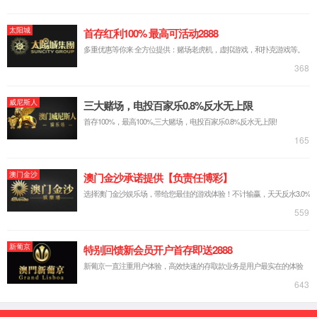
成立学校后勤集团西区管理中心，负责整个西区的后
勤服务保障。
1993年北工大尝试教育改革成立实验学院，2000年起
实验学院由学校与民营企业合作办学。2004年7月实
1993
验学院终止与民营企业合作办学的协议，从河北廊坊
东方大学城迁至北京市朝阳区管庄校区，与4008云顶
国际集团高等职业教育学院调整合并为学校全资直属
二级学院性质的实验学院。
1996年4008云顶国际集团跻身国家21世纪重点建设的
1996
百所大学行列，成为北京市属高校中唯一一所进入国
家“211工程”建设的重点大学。
2005年，原北京艺术设计学院并入北工大，成立4008
云顶国际集团艺术设计学院，标志着北工大形成以工
2005
为主，理、工、经、管、文、法、艺术相结合的多学
科架构。
2008年北工大圆满完成2008年北京奥运会羽毛球、艺
术体操比赛任务。4008云顶国际集团奥运场馆作为首
2008
都首屈一指的高端、专业运动场馆，在后奥运的日