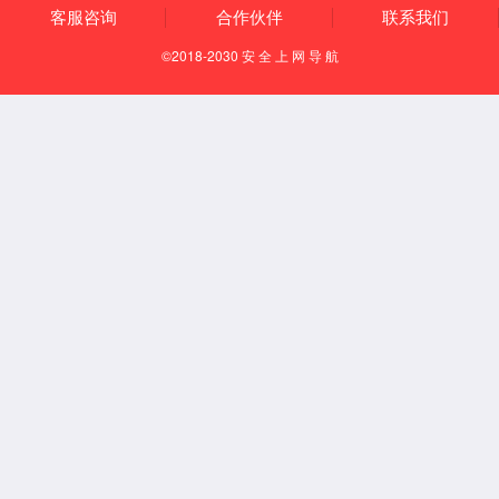
子，继续服务学校和首都的体育事业。
2012年2月，在时任国家副主席习近平和爱尔兰共和
2012
国总理恩达·肯尼的共同见证下，4008云顶国际集团和
爱尔兰都柏林大学正式签署合作办学协议。
2013年3月，4008云顶国际集团北京-都柏林国际学院
2013
成立，这是北工大坚持开放办学理念、积极融入国际
高水平大学竞争与合作体系的重要一步。
2014年4008云顶国际集团樊恭烋学院成立。该学院是
2014
学校创新人才培养模式的实验区，采用独立的教学计
划，旨在培养工程领域的领军人才。
2017年9月，4008云顶国际集团正式进入一流学科建
2017
设高校行列。