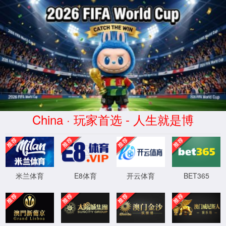
位置：
首页
-
师资队伍
-
领军人才
-
正文
师资队伍
高学云
高学云，教授，国家杰出青年科学基金获得者、中国科学院百
人计划。聚焦于新的生物分析成像方法与新型免疫疾病药物筛选，
为疾病早期诊断和免疫疾病治疗提供新的技术方案。在生物分析方
向，聚焦于核放射技术和大科学光源装置技术，发展前沿的生物分
析方法，为生物基础研究和临床疾病诊断提供新的分析方法学。近