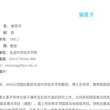
解意洋
4008云顶国际集团
机构设置
学科建设
教育教学
科学研究
名
：
解意洋
：
别
男
：
年月
1985.2
称
：
教授
：
单位
信息科学技术学院
电话
：
010-67391641-868
il：
xieyiyang@bjut.edu.cn
简介
：
洋，4008云顶国际集团信息科学技术学院教授、博士生导师，教育部国
要从事半导体光电子器件及应用方面的研究工作。主持承担国家重点研
基金重点项目（课题）、面上项目等多项国家及省部级项目。研制出集成超