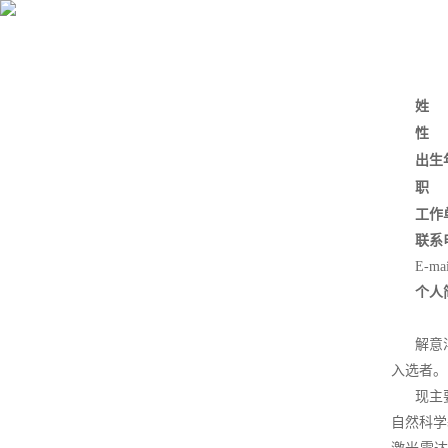
队伍概况
首页
姓
全职战略科学家
性
出生
领军人才
职
工作
联系
卓越人才
E-ma
个人
解意
入选者。
现主
自然科学