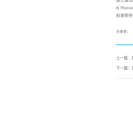
激光雷达和3
& Photon
权发明专
分享到：
上一篇：
下一篇：