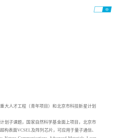
EN
中
师资队伍
合作交流
招生就业
人才招聘
大学文化
家重大人才工程（青年项目）和北京市科技新星计划
发计划子课题，国家自然科学基金面上项目，北京市
构表面VCSEL及阵列芯片，可应用于量子通信、